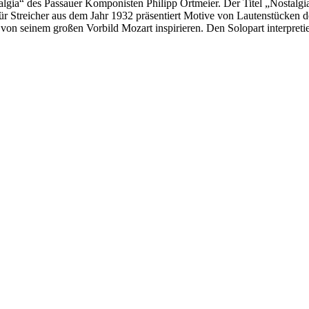
ia“ des Passauer Komponisten Philipp Ortmeier. Der Titel „Nostalgia“ 
ür Streicher aus dem Jahr 1932 präsentiert Motive von Lautenstücken d
on seinem großen Vorbild Mozart inspirieren. Den Solopart interpretie